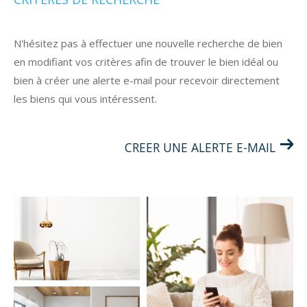
Budget
BUDGET
N'hésitez pas à effectuer une nouvelle recherche de bien
en modifiant vos critères afin de trouver le bien idéal ou
SURFACE
bien à créer une alerte e-mail pour recevoir directement
Surface
les biens qui vous intéressent.
Pièces
PIÈCES
CREER UNE ALERTE E-MAIL
RÉFÉRENCE
FILTRER PAR
COUPS DE COEUR
EXCLUSIVITÉS
NOUVEAUTÉS