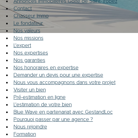
Annonces immobilières Golfe de Saint-Tropez
Contact
Budget
Chasseur Immo
BUDGET
Le fondateur
Nos valeurs
SURFACE
Surface
Nos missions
L'expert
Nos expertises
Pièces
PIÈCES
Nos garanties
Nos honoraires en expertise
Demander un devis pour une expertise
RÉFÉRENCE
Nous vous accompagnons dans votre projet
Visiter un bien
Pré-estimation en ligne
FILTRER PAR
L'estimation de votre bien
Blue Wave en partenariat avec GestandLoc
COUPS DE COEUR
EXCLUSIVITÉS
Pourquoi passer par une agence ?
Nous rejoindre
NOUVEAUTÉS
Formation