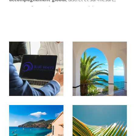
pour transformer chaque projet immobilier en une
RECHERCHER
véritable expérience réussie.
Un concept clé en main unique
sur le marché
Notre différence : un
concept clé en main
fondé
sur notre réseau de partenaires indépendants,
réunis au sein de
La Maison de l’Immobilier et
du Patrimoine.
Experts dans leurs domaines (fiscalité, rénovation,
financement, conciergerie, viager, architecture
d’intérieur…), ils interviennent à nos côtés pour
vous proposer des
solutions complètes, fiables
et personnalisées.