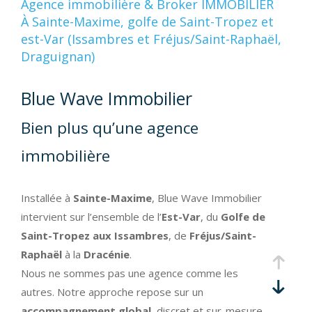
Agence immobilière & Broker IMMOBILIER
À Sainte-Maxime, golfe de Saint-Tropez et
Budget
est-Var (Issambres et Fréjus/Saint-Raphaël,
BUDGET
Draguignan)
SURFACE
Surface
Blue Wave Immobilier
Pièces
Bien plus qu’une agence
PIÈCES
immobilière
RÉFÉRENCE
Installée à
Sainte-Maxime
, Blue Wave Immobilier
intervient sur l’ensemble de l’
Est-Var
, du
Golfe de
FILTRER PAR
Saint-Tropez aux Issambres
, de
Fréjus/Saint-
Raphaël
à la
Dracénie
.
COUPS DE COEUR
EXCLUSIVITÉS
Nous ne sommes pas une agence comme les
NOUVEAUTÉS
autres. Notre approche repose sur un
accompagnement global
, discret et sur-mesure,