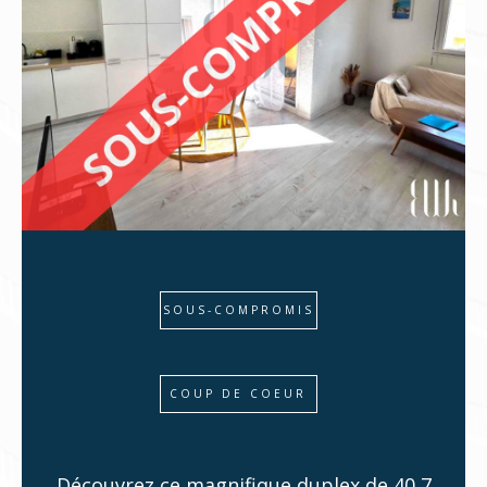
sérénité ou trouver l’acquisition idéale dans le Var
?
Faites le choix d’un accompagnement à haute
valeur ajoutée
, dans une agence à taille humaine,
connectée à un réseau de professionnels
passionnés et engagés.
SOUS-COMPROMIS
COUP DE COEUR
Découvrez ce magnifique duplex de 40,7