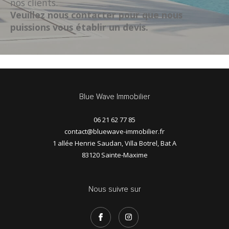
nos clients.
Veuillez nous contacter pour que nous
Budget
puissions vous établir un devis.
BUDGET
SURFACE
Surface
Pièces
Blue Wave Immobilier
PIÈCES
06 21 62 77 85
RÉFÉRENCE
contact@bluewave-immobilier.fr
1 allée Henrie Saudan, Villa Botrel, Bat A
83120
Sainte-Maxime
FILTRER PAR
Nous suivre sur
COUPS DE COEUR
EXCLUSIVITÉS
NOUVEAUTÉS